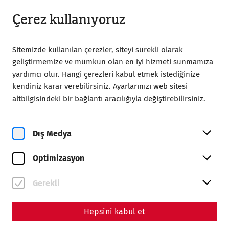
09:00’dan itibaren açık
TR
Çerez kullanıyoruz
Sitemizde kullanılan çerezler, siteyi sürekli olarak
geliştirmemize ve mümkün olan en iyi hizmeti sunmamıza
yardımcı olur. Hangi çerezleri kabul etmek istediğinize
kendiniz karar verebilirsiniz. Ayarlarınızı web sitesi
Home
Carnuntum Dostları Derneği
Publications
altbilgisindeki bir bağlantı aracılığıyla değiştirebilirsiniz.
Yearbook 2020
Carnuntum Jahrbuch 2020
Dış Medya
Optimizasyon
ISBN 978-3-7001-8998-5
ISSN 1025-2320
Gerekli
170 Seiten + LXXV Seiten mit 75 Tafeln
Hepsini kabul et