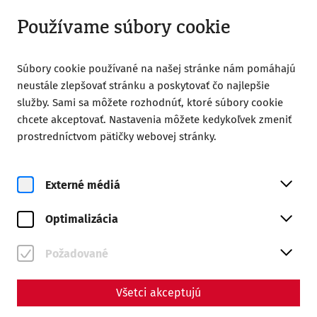
Otvorené do 18:00
SK
Používame súbory cookie
Súbory cookie používané na našej stránke nám pomáhajú
neustále zlepšovať stránku a poskytovať čo najlepšie
služby. Sami sa môžete rozhodnúť, ktoré súbory cookie
chcete akceptovať. Nastavenia môžete kedykoľvek zmeniť
Home
Spoločnosť priateľov Carnunta
prostredníctvom pätičky webovej stránky.
Publications
Yearbook 2020
Carnuntum Jahrbuch 2020
Externé médiá
Optimalizácia
ISBN 978-3-7001-8998-5
ISSN 1025-2320
Požadované
170 Seiten + LXXV Seiten mit 75 Tafeln
Všetci akceptujú