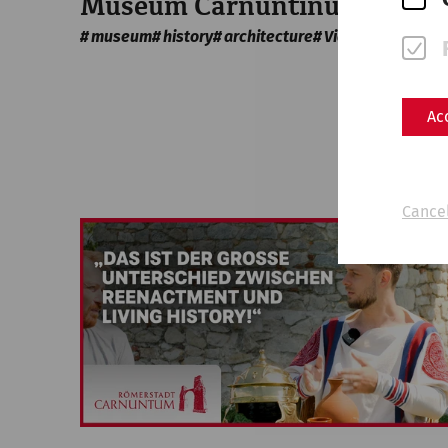
Museum Carnuntinum
museum
history
architecture
Videocast
Ac
Cancel