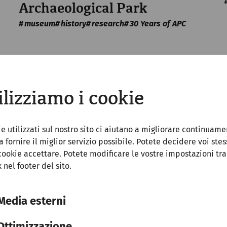
Archaeological Park
museum
history
research
30 Years of APC
ilizziamo i cookie
ie utilizzati sul nostro sito ci aiutano a migliorare continuame
 a fornire il miglior servizio possibile. Potete decidere voi stes
cookie accettare. Potete modificare le vostre impostazioni tr
k nel footer del sito.
Media esterni
Ottimizzazione
Science