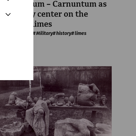
Para bellum – Carnuntum as
a military center on the
Danube Limes
Infrastructure
Military
history
limes