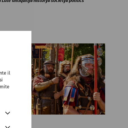
Late antiquity
history
society
politics
nte il
si
amite
Science