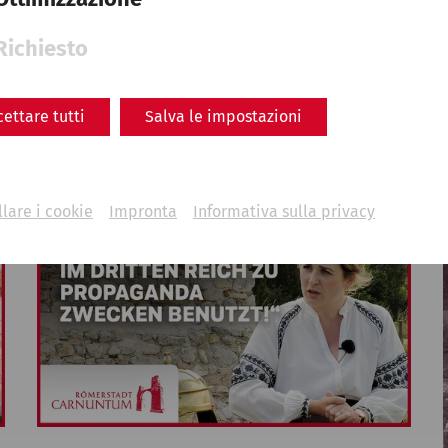
Memories for the future:
Richiesto
Carnuntum research in the
postwar period
cettare tutti
Salva le impostazioni
history
archaeology
research
lare i cookie
Impronta
Informativa sulla privacy