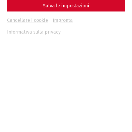
Salva le impostazioni
Cancellare i cookie
Impronta
Informativa sulla privacy
Science
Mystery, landmark, 3D model: The
Heathen's Gate of Carnuntum through
the ages
monument
history
architecture
research