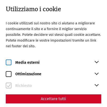
Chiuso
IT
Utilizziamo i cookie
I cookie utilizzati sul nostro sito ci aiutano a migliorare
continuamente il sito e a fornire il miglior servizio
possibile. Potete decidere voi stessi quali cookie accettare.
Potete modificare le vostre impostazioni tramite un link
nel footer del sito.
Magazine overview
Media esterni
Rivista
Ottimizzazione
Articles with the tag
#monument
Richiesto
Accettare tutti