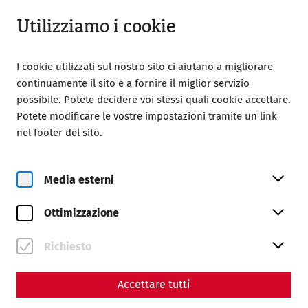
Aperto fino a 18:00
IT
Utilizziamo i cookie
I cookie utilizzati sul nostro sito ci aiutano a migliorare
continuamente il sito e a fornire il miglior servizio
possibile. Potete decidere voi stessi quali cookie accettare.
Potete modificare le vostre impostazioni tramite un link
nel footer del sito.
Magazine overview
Media esterni
Rivista
Ottimizzazione
Articles with the tag
#architecture
Richiesto
Accettare tutti