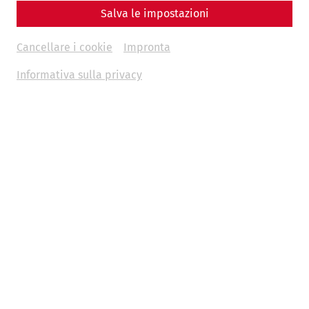
Salva le impostazioni
Cancellare i cookie
Impronta
Informativa sulla privacy
Videos
Videocast – Episode 12: A stroll
through Carnuntum