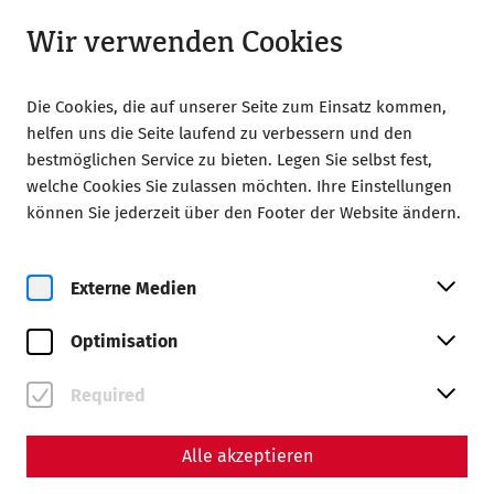
Geöffnet bis 18:00 Uhr
DE
Wir verwenden Cookies
Die Cookies, die auf unserer Seite zum Einsatz kommen,
helfen uns die Seite laufend zu verbessern und den
bestmöglichen Service zu bieten. Legen Sie selbst fest,
welche Cookies Sie zulassen möchten. Ihre Einstellungen
Home
Magazin
können Sie jederzeit über den Footer der Website ändern.
Vorwärts in die Vergangenheit: Reenactment und Living
History in Carnuntum
Externe Medien
Wissenschaft
Vorwärts in die
Optimisation
Vergangenheit:
Required
Reenactment und Living
History in Carnuntum
Alle akzeptieren