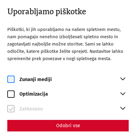
Odprto od 09:00
SL
Uporabljamo piškotke
Piškotki, ki jih uporabljamo na našem spletnem mestu,
nam pomagajo nenehno izboljševati spletno mesto in
zagotavljati najboljše možne storitve. Sami se lahko
odločite, katere piškotke želite sprejeti. Nastavitve lahko
Home
Magazine
spremenite prek povezave v nogi spletnega mesta.
Forwards into the past: Reenactment and Living History in
Carnuntum
Zunanji mediji
Science
Forwards into the past:
Optimizacija
Reenactment and Living
Zahtevano
History in Carnuntum
Odobri vse
By Nisa Iduna Kirchengast - Editors: Daniel Kunc,
Thomas Mauerhofer