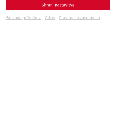
Shrani nastavitve
Reenactment
Housing
Military
research
Brisanje piškotkov
Odtis
Pravilnik o zasebnosti