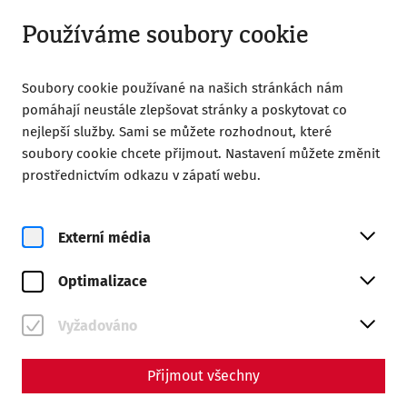
Otevřeno do 18:00
CS
Používáme soubory cookie
Soubory cookie používané na našich stránkách nám
pomáhají neustále zlepšovat stránky a poskytovat co
nejlepší služby. Sami se můžete rozhodnout, které
soubory cookie chcete přijmout. Nastavení můžete změnit
Home
Magazine
prostřednictvím odkazu v zápatí webu.
Forwards into the past: Reenactment and Living History in
Carnuntum
Externí média
Science
Forwards into the past:
Optimalizace
Reenactment and Living
Vyžadováno
History in Carnuntum
Přijmout všechny
By Nisa Iduna Kirchengast - Editors: Daniel Kunc,
Thomas Mauerhofer