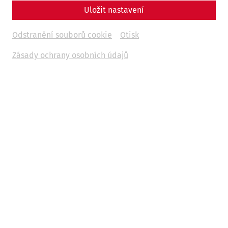
Uložit nastavení
Reenactment
Housing
Military
research
Odstranění souborů cookie
Otisk
Zásady ochrany osobních údajů