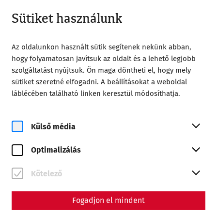
Nyitva amíg 18:00
HU
Sütiket használunk
Az oldalunkon használt sütik segítenek nekünk abban,
hogy folyamatosan javítsuk az oldalt és a lehető legjobb
szolgáltatást nyújtsuk. Ön maga döntheti el, hogy mely
sütiket szeretné elfogadni. A beállításokat a weboldal
Home
Magazin
láblécében található linken keresztül módosíthatja.
Forwards into the past: Reenactment and Living History in
Carnuntum
Külső média
Science
Forwards into the past:
Optimalizálás
Reenactment and Living
Kötelező
History in Carnuntum
Fogadjon el mindent
By Nisa Iduna Kirchengast - Editors: Daniel Kunc,
Thomas Mauerhofer