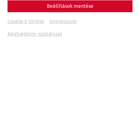
Beállítások mentése
Reenactment
Housing
Military
research
Cookie-k törlése
Impresszum
Adatvédelmi szabályzat