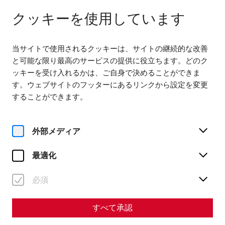
다음에서 열기 09:00
JA
クッキーを使用しています
当サイトで使用されるクッキーは、サイトの継続的な改善
と可能な限り最高のサービスの提供に役立ちます。どのク
ッキーを受け入れるかは、ご自身で決めることができま
す。ウェブサイトのフッターにあるリンクから設定を変更
Home
Yoga bei den Römern mit Vital Frühstück
することができます。
外部メディア
最適化
金, 21. 8月
Yoga bei den Römern mit
必須
Vital Frühstück
すべて承認
チケット予約