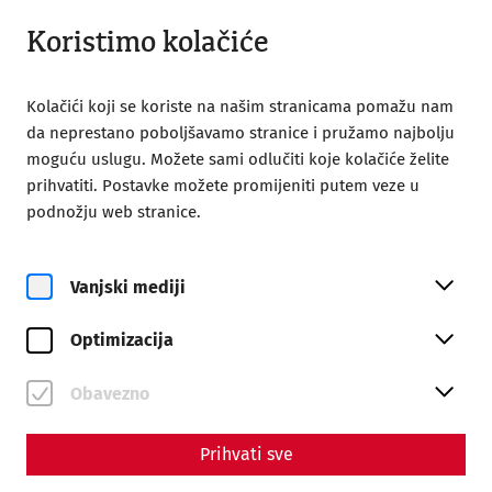
Otvoreno do 18:00
HR
Koristimo kolačiće
Kolačići koji se koriste na našim stranicama pomažu nam
da neprestano poboljšavamo stranice i pružamo najbolju
moguću uslugu. Možete sami odlučiti koje kolačiće želite
prihvatiti. Postavke možete promijeniti putem veze u
Home
Yoga bei den Römern mit Vital Frühstück
podnožju web stranice.
Vanjski mediji
Optimizacija
pe, 21. kolovoz
Yoga bei den Römern mit
Obavezno
Vital Frühstück
Prihvati sve
Rezervirajte ulaznice