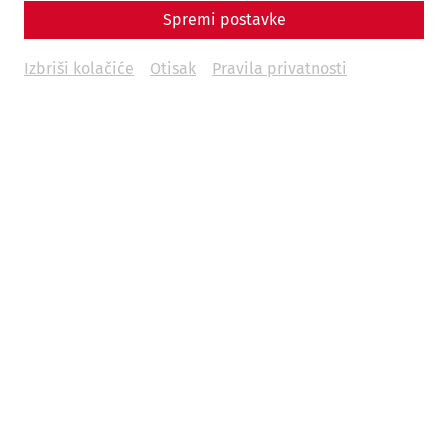
Spremi postavke
€
47
Izbriši kolačiće
Otisak
Pravila privatnosti
Weitere Termine