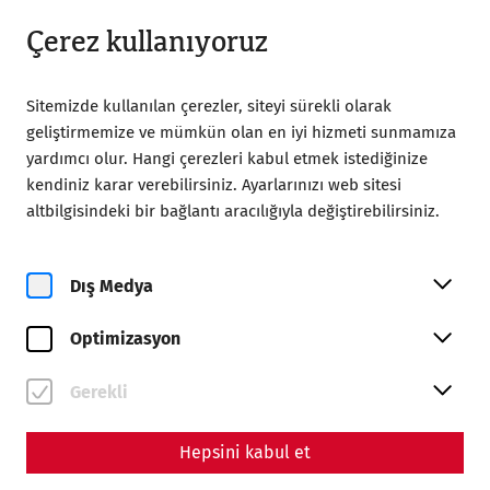
08:00’dan itibaren açık
TR
Çerez kullanıyoruz
Sitemizde kullanılan çerezler, siteyi sürekli olarak
geliştirmemize ve mümkün olan en iyi hizmeti sunmamıza
yardımcı olur. Hangi çerezleri kabul etmek istediğinize
kendiniz karar verebilirsiniz. Ayarlarınızı web sitesi
Home
Yoga bei den Römern mit Vital Frühstück
altbilgisindeki bir bağlantı aracılığıyla değiştirebilirsiniz.
Dış Medya
Optimizasyon
Cu, 21. Ağustos
Yoga bei den Römern mit
Gerekli
Vital Frühstück
Hepsini kabul et
Bilet rezervasyonu