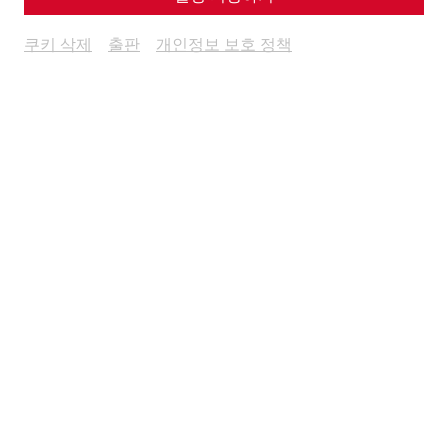
쿠키 삭제
출판
개인정보 보호 정책
Science
Bridging Borders, Connecting
Histories: The ROMAN LEGACY
Project
Danube
recent
limes
world heritage