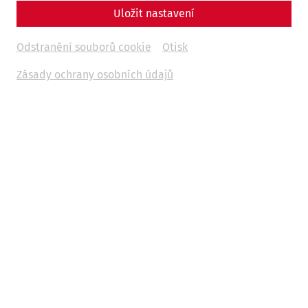
Uložit nastavení
Odstranění souborů cookie
Otisk
Zásady ochrany osobních údajů
Science
Bridging Borders, Connecting
Histories: The ROMAN LEGACY
Project
Danube
recent
limes
world heritage