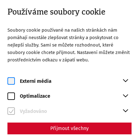
Otevřít od 09:00
CS
Používáme soubory cookie
Soubory cookie používané na našich stránkách nám
pomáhají neustále zlepšovat stránky a poskytovat co
nejlepší služby. Sami se můžete rozhodnout, které
soubory cookie chcete přijmout. Nastavení můžete změnit
prostřednictvím odkazu v zápatí webu.
Magazine overview
Externí média
Magazine
Optimalizace
Articles with the tag
#recent
Vyžadováno
Přijmout všechny