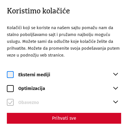
Otvoreno od 09:00
SR
Koristimo kolačiće
Kolačići koji se koriste na našem sajtu pomažu nam da
stalno poboljšavamo sajt i pružamo najbolju moguću
uslugu. Možete sami da odlučite koje kolačiće želite da
prihvatite. Možete da promenite svoja podešavanja putem
veze u podnožju veb stranice.
Magazine overview
Eksterni mediji
Magazine
Optimizacija
Articles with the tag
#recent
Obavezno
Prihvati sve