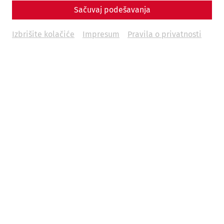
Sačuvaj podešavanja
Izbrišite kolačiće
Impresum
Pravila o privatnosti
Science
Bridging Borders, Connecting
Histories: The ROMAN LEGACY
Project
Danube
recent
limes
world heritage