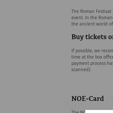
The Roman Festival 
event. In the Roman
the ancient world of
Buy tickets o
If possible, we reco
time at the box offic
payment process has
scanned).
NOE-Card
The NÖ-Card is valid