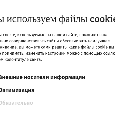
course also redeem during the Römerfest!
 используем файлы cooki
 cookie, используемые на нашем сайте, помогают нам
янно совершенствовать сайт и обеспечивать наилучшее
живание. Вы можете сами решить, какие файлы cookie вы
е принимать. Изменить настройки можно с помощью ссылк
сб, 5. сентябрь
2026
м колонтитуле сайта.
Römerfest
On September 5 and 6, 2026
Внешние носители информации
Rekonstruiertes Stadtviertel
Оптимизация
Обязательно