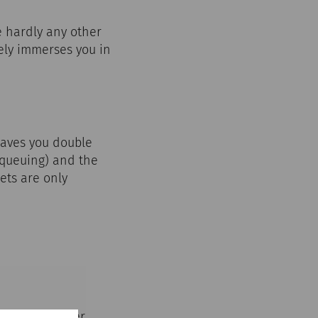
e hardly any other
ely immerses you in
saves you double
o queuing) and the
ets are only
the NÖ-Card per