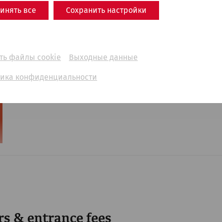
инять все
Сохранить настройки
6
вс, 6. сентябрь
2026
Römerfest
ть файлы cookie
Выходные данные
On September 5 and 6, 2026
ика конфиденциальности
Rekonstruiertes Stadtviertel
s & entrance fees