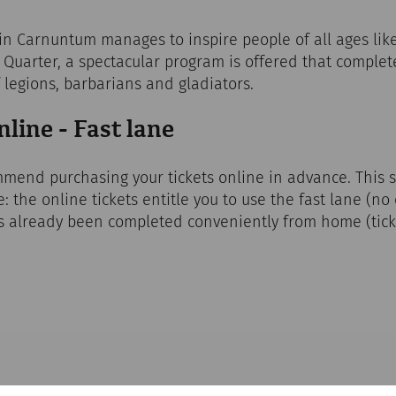
in Carnuntum manages to inspire people of all ages lik
 Quarter, a spectacular program is offered that complet
 legions, barbarians and gladiators.
nline - Fast lane
mmend purchasing your tickets online in advance. This 
e: the online tickets entitle you to use the fast lane (n
 already been completed conveniently from home (tick
 at the regular conditions. Say 1x free admission with 