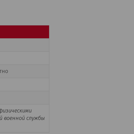
тно
физическими
й военной службы