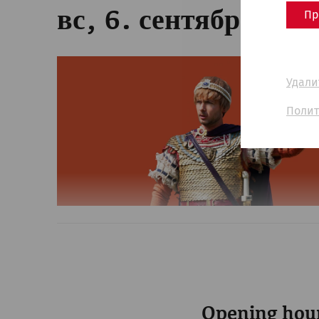
Пр
вс, 6. сентябрь 202
Удали
Полит
Opening hour