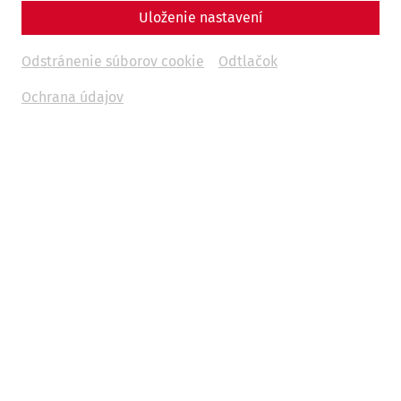
Uloženie nastavení
Odstránenie súborov cookie
Odtlačok
Ochrana údajov
Science
In the arena of the gladiators:
Carnuntum's amphitheaters
Game
architecture
leisure
Gladiatorsday