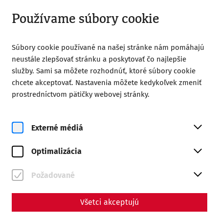
Otvorené do 18:00
SK
Používame súbory cookie
Súbory cookie používané na našej stránke nám pomáhajú
neustále zlepšovať stránku a poskytovať čo najlepšie
služby. Sami sa môžete rozhodnúť, ktoré súbory cookie
chcete akceptovať. Nastavenia môžete kedykoľvek zmeniť
prostredníctvom pätičky webovej stránky.
Magazine overview
Externé médiá
Magazín
Optimalizácia
Articles with the tag
#leisure
Požadované
Všetci akceptujú