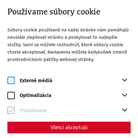
Otvorené do 18:00
SK
Používame súbory cookie
Súbory cookie používané na našej stránke nám pomáhajú
neustále zlepšovať stránku a poskytovať čo najlepšie
služby. Sami sa môžete rozhodnúť, ktoré súbory cookie
chcete akceptovať. Nastavenia môžete kedykoľvek zmeniť
prostredníctvom pätičky webovej stránky.
Magazine overview
Externé médiá
Magazín
Optimalizácia
Articles with the tag #Water
supply
Požadované
Všetci akceptujú