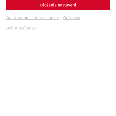
Uloženie nastavení
Odstránenie súborov cookie
Odtlačok
Ochrana údajov
Science
Illness, cult and healing: medicine in
ancient Carnuntum
Everyday life
Water supply
Hygiene
Medicine