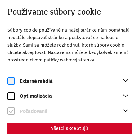
Uzavreté
SK
Používame súbory cookie
Súbory cookie používané na našej stránke nám pomáhajú
neustále zlepšovať stránku a poskytovať čo najlepšie
služby. Sami sa môžete rozhodnúť, ktoré súbory cookie
chcete akceptovať. Nastavenia môžete kedykoľvek zmeniť
Home
Magazine
prostredníctvom pätičky webovej stránky.
The water pipe from the times of the Romans
Externé médiá
Optimalizácia
Požadované
Všetci akceptujú