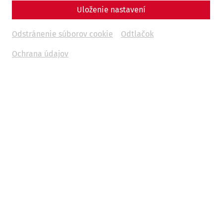
Uloženie nastavení
Odstránenie súborov cookie
Odtlačok
Ochrana údajov
The water pipe from the times of
the Romans
The Roman city of Carnuntum consists not only of the
famous archaeological park with its completely
reconstructed Roman houses
. Also away from it
Carnuntum still offers numerous treasures of scientifically
unique value. Such as a fresh water pipeline in the area of
the former western suburb of Carnuntum.
This water pipe is not a modern reconstruction or
renovation of a historical Roman water pipe. This is a real
water pipeline from Roman times, which still transports