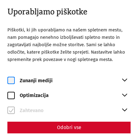
Odprto do 18:00
SL
Uporabljamo piškotke
Piškotki, ki jih uporabljamo na našem spletnem mestu,
nam pomagajo nenehno izboljševati spletno mesto in
zagotavljati najboljše možne storitve. Sami se lahko
odločite, katere piškotke želite sprejeti. Nastavitve lahko
Home
Magazine
Thermal baths II
spremenite prek povezave v nogi spletnega mesta.
Thermal baths II - The social
component of Roman
Zunanji mediji
thermal baths
Optimizacija
By Nisa Iduna Kirchengast - Editors: Daniel
Zahtevano
Kunc, Thomas Mauerhofer
Odobri vse