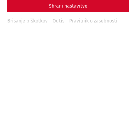
Shrani nastavitve
Brisanje piškotkov
Odtis
Pravilnik o zasebnosti
© Land NÖ, Carnuntum Archaeological Park - Therme
excavations 1965
In addition to cleansing the body, thermal baths also had
great social significance, as this was also where people
met to exchange news.