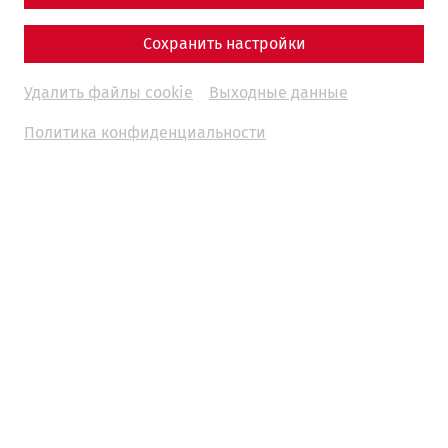
Сохранить настройки
Удалить файлы cookie
Выходные данные
Политика конфиденциальности
© Land NÖ, Carnuntum Archaeological Park - Therme
excavations 1965
In addition to cleansing the body, thermal baths also had
great social significance, as this was also where people
met to exchange news.