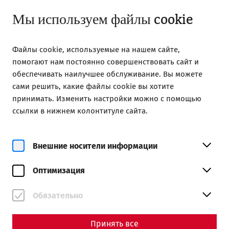
Открыть с 08:00
RU
Мы используем файлы cookie
Файлы cookie, используемые на нашем сайте,
помогают нам постоянно совершенствовать сайт и
обеспечивать наилучшее обслуживание. Вы можете
сами решить, какие файлы cookie вы хотите
Home
Magazine
Thermal baths II
принимать. Изменить настройки можно с помощью
ссылки в нижнем колонтитуле сайта.
Thermal baths II - The social
component of Roman
Внешние носители информации
thermal baths
Оптимизация
By Nisa Iduna Kirchengast - Editors: Daniel
Kunc, Thomas Mauerhofer
Обязательно
Принять все