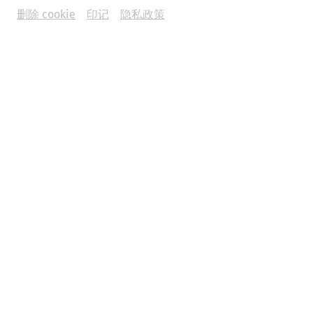
删除 cookie
印记
隐私政策
© Land NÖ, Carnuntum Archaeological Park - Therme
excavations 1965
In addition to cleansing the body, thermal baths also had
great social significance, as this was also where people
met to exchange news.