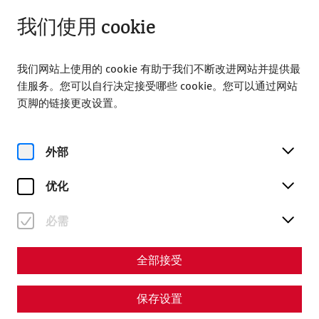
关闭
ZH
我们使用 cookie
我们网站上使用的 cookie 有助于我们不断改进网站并提供最
佳服务。您可以自行决定接受哪些 cookie。您可以通过网站
页脚的链接更改设置。
Home
Magazine
Thermal baths II
外部
Thermal baths II - The social
component of Roman
优化
thermal baths
必需
By Nisa Iduna Kirchengast - Editors: Daniel
全部接受
Kunc, Thomas Mauerhofer
保存设置