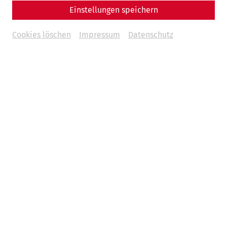
Einstellungen speichern
Cookies löschen
Impressum
Datenschutz
© Land NÖ, Carnuntum Archaeological Park - Therme
excavations 1965
In addition to cleansing the body, thermal baths also had
great social significance, as this was also where people
met to exchange news.