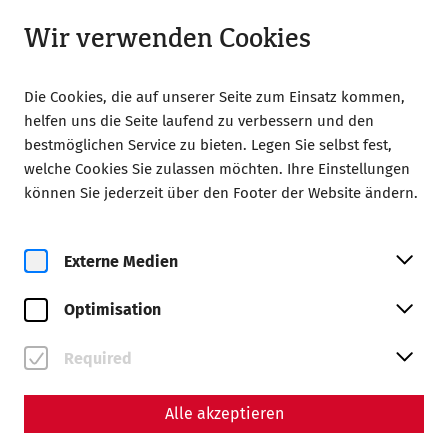
Geschlossen
LA
Wir verwenden Cookies
Die Cookies, die auf unserer Seite zum Einsatz kommen,
helfen uns die Seite laufend zu verbessern und den
bestmöglichen Service zu bieten. Legen Sie selbst fest,
welche Cookies Sie zulassen möchten. Ihre Einstellungen
Home
Magazine
Thermal baths II
können Sie jederzeit über den Footer der Website ändern.
Thermal baths II - The social
component of Roman
Externe Medien
thermal baths
Optimisation
By Nisa Iduna Kirchengast - Editors: Daniel
Required
Kunc, Thomas Mauerhofer
Alle akzeptieren