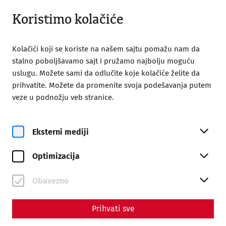
Otvoreno do 18:00
SR
Koristimo kolačiće
Kolačići koji se koriste na našem sajtu pomažu nam da
stalno poboljšavamo sajt i pružamo najbolju moguću
uslugu. Možete sami da odlučite koje kolačiće želite da
prihvatite. Možete da promenite svoja podešavanja putem
Home
veze u podnožju veb stranice.
Bridging Borders, Connecting Histories: The ROMAN LEGACY
Project
Eksterni mediji
Science
Bridging Borders,
Optimizacija
Connecting Histories: The
Obavezno
ROMAN LEGACY Project
Prihvati sve
By Nisa Iduna Kirchengast - Editors: Thomas
Mauerhofer, Anna-Maria Grohs