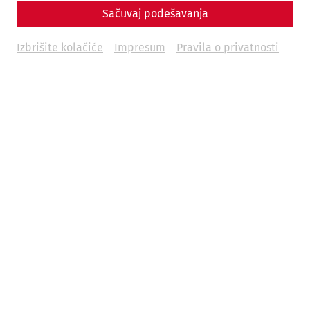
Sačuvaj podešavanja
Izbrišite kolačiće
Impresum
Pravila o privatnosti
Videos
Videocast - Episode 7: Religion and
Cults in Carnuntum
Religion
museum
exhibition
Videocast