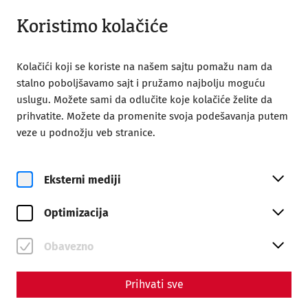
Otvoreno od 09:00
SR
Koristimo kolačiće
Kolačići koji se koriste na našem sajtu pomažu nam da
stalno poboljšavamo sajt i pružamo najbolju moguću
uslugu. Možete sami da odlučite koje kolačiće želite da
prihvatite. Možete da promenite svoja podešavanja putem
veze u podnožju veb stranice.
Magazine overview
Eksterni mediji
Magazine
Optimizacija
Articles with the tag
#Religion
Obavezno
Prihvati sve