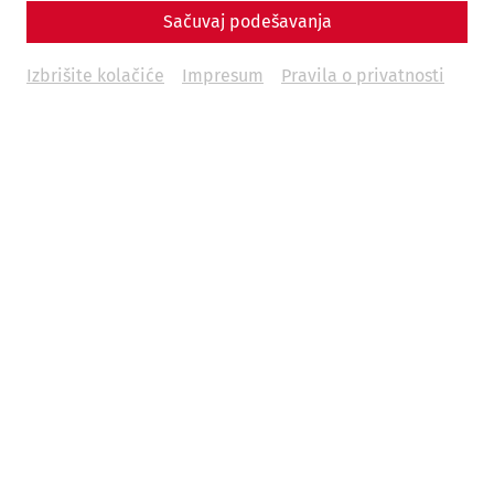
Sačuvaj podešavanja
Izbrišite kolačiće
Impresum
Pravila o privatnosti
Science
Fear and Loathing in Carnuntum:
Wine and Other Indulgences in
Antiquity