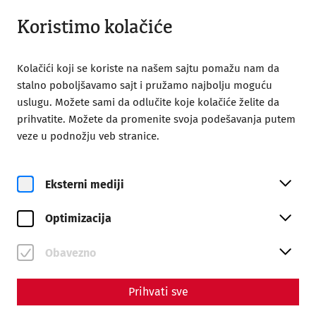
Otvoreno do 18:00
SR
Koristimo kolačiće
Kolačići koji se koriste na našem sajtu pomažu nam da
stalno poboljšavamo sajt i pružamo najbolju moguću
uslugu. Možete sami da odlučite koje kolačiće želite da
prihvatite. Možete da promenite svoja podešavanja putem
veze u podnožju veb stranice.
Magazine overview
Eksterni mediji
Magazine
Optimizacija
Articles with the tag
#society
Obavezno
Prihvati sve