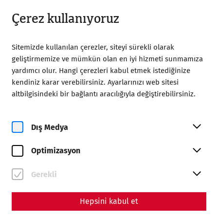
08:00’dan itibaren açık
TR
Çerez kullanıyoruz
Sitemizde kullanılan çerezler, siteyi sürekli olarak
geliştirmemize ve mümkün olan en iyi hizmeti sunmamıza
yardımcı olur. Hangi çerezleri kabul etmek istediğinize
kendiniz karar verebilirsiniz. Ayarlarınızı web sitesi
Home
Yoga bei den Römern
altbilgisindeki bir bağlantı aracılığıyla değiştirebilirsiniz.
Dış Medya
Optimizasyon
Cu, 7. Ağustos
Yoga bei den Römern
Gerekli
Past event
Hepsini kabul et