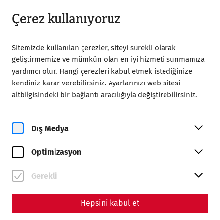
18:00’a kadar açık
TR
Çerez kullanıyoruz
Sitemizde kullanılan çerezler, siteyi sürekli olarak
geliştirmemize ve mümkün olan en iyi hizmeti sunmamıza
yardımcı olur. Hangi çerezleri kabul etmek istediğinize
kendiniz karar verebilirsiniz. Ayarlarınızı web sitesi
altbilgisindeki bir bağlantı aracılığıyla değiştirebilirsiniz.
Magazine overview
Dış Medya
Magazin
Optimizasyon
Articles with the tag
#leisure
Gerekli
Hepsini kabul et