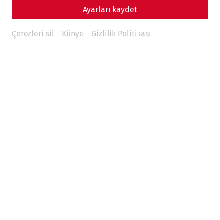
Ayarları kaydet
Çerezleri sil
Künye
Gizlilik Politikası
Science
In the arena of the gladiators:
Carnuntum's amphitheaters
Game
architecture
leisure
Gladiatorsday