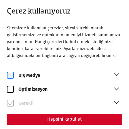
09:00’dan itibaren açık
TR
Çerez kullanıyoruz
Sitemizde kullanılan çerezler, siteyi sürekli olarak
geliştirmemize ve mümkün olan en iyi hizmeti sunmamıza
yardımcı olur. Hangi çerezleri kabul etmek istediğinize
kendiniz karar verebilirsiniz. Ayarlarınızı web sitesi
Home
Ziyaret
Rehberli turlar
altbilgisindeki bir bağlantı aracılığıyla değiştirebilirsiniz.
Time travel guided tour
Time travel guided tour
Dış Medya
Optimizasyon
Gerekli
Hepsini kabul et