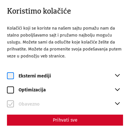
Otvoreno do 18:00
SR
Koristimo kolačiće
Kolačići koji se koriste na našem sajtu pomažu nam da
stalno poboljšavamo sajt i pružamo najbolju moguću
uslugu. Možete sami da odlučite koje kolačiće želite da
prihvatite. Možete da promenite svoja podešavanja putem
Home
Poseta
Obilasci s vodičem
veze u podnožju veb stranice.
Time travel guided tour
Time travel guided tour
Eksterni mediji
Optimizacija
Obavezno
Prihvati sve