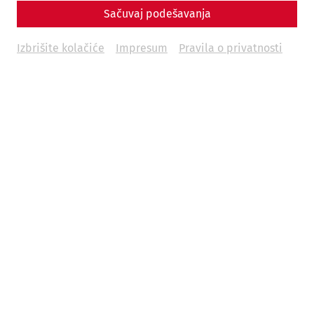
Sačuvaj podešavanja
Izbrišite kolačiće
Impresum
Pravila o privatnosti