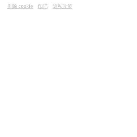
删除 cookie
印记
隐私政策
Videos
Videocast – Episode 12: A stroll
through Carnuntum