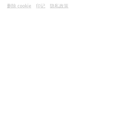
删除 cookie
印记
隐私政策
Science
In the arena of the gladiators:
Carnuntum's amphitheaters
Game
architecture
leisure
Gladiatorsday