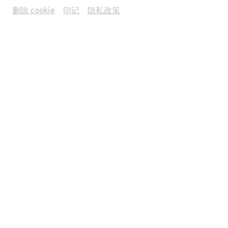
删除 cookie
印记
隐私政策
Videos
Videocast – Episode 12: A stroll
through Carnuntum