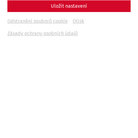
By Nisa Iduna Kirchengast - Editors: Daniel Kunc,
Uložit nastavení
Thomas Mauerhofer
Odstranění souborů cookie
Otisk
Military
politics
emperors
Zásady ochrany osobních údajů