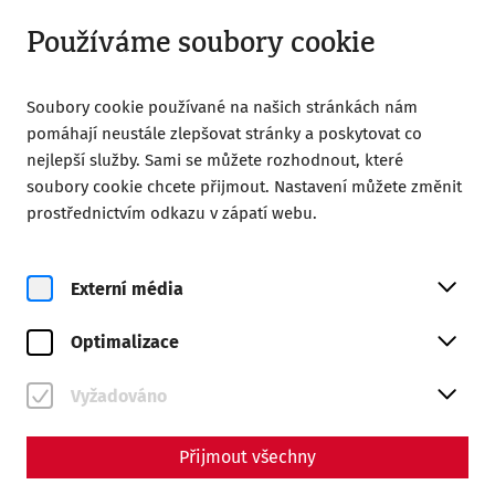
Otevřít od 09:00
CS
Používáme soubory cookie
Soubory cookie používané na našich stránkách nám
pomáhají neustále zlepšovat stránky a poskytovat co
nejlepší služby. Sami se můžete rozhodnout, které
soubory cookie chcete přijmout. Nastavení můžete změnit
Home
Magazine
prostřednictvím odkazu v zápatí webu.
Marcus Aurelius in Carnuntum: an Emperor between War
and Philosophy
Externí média
Science
Marcus Aurelius in
Optimalizace
Carnuntum: an Emperor
Vyžadováno
between War and
Philosophy
Přijmout všechny