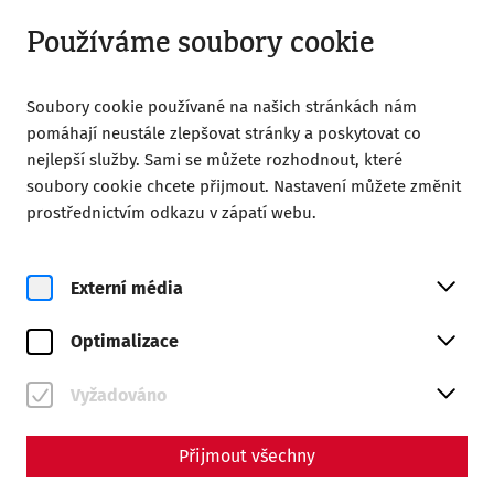
Otevřeno do 18:00
CS
Používáme soubory cookie
Soubory cookie používané na našich stránkách nám
pomáhají neustále zlepšovat stránky a poskytovat co
nejlepší služby. Sami se můžete rozhodnout, které
soubory cookie chcete přijmout. Nastavení můžete změnit
Home
In den Wohnzimmern der Römer
prostřednictvím odkazu v zápatí webu.
Externí média
2026
Optimalizace
In den Wohnzimmern der
Vyžadováno
Römer
Přijmout všechny
Termíny a vstupenky