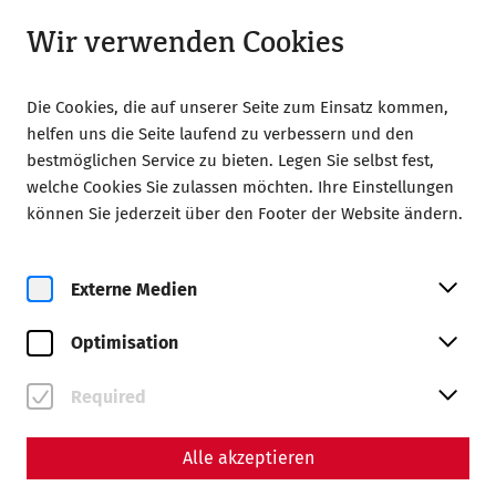
Geöffnet ab 09:00 Uhr
DE
Wir verwenden Cookies
Die Cookies, die auf unserer Seite zum Einsatz kommen,
helfen uns die Seite laufend zu verbessern und den
bestmöglichen Service zu bieten. Legen Sie selbst fest,
welche Cookies Sie zulassen möchten. Ihre Einstellungen
Home
Besuch
Barrierefreiheit
können Sie jederzeit über den Footer der Website ändern.
Barrierefreiheit
Externe Medien
Zugänglichkeit mit Rollstühlen
Optimisation
Römisches Stadtviertel
(beschränkt barrierefrei)
Required
Vom Parkplatz gelangen Sie barrierefrei zur Kassa und
Rollstuhl über geschotterte, aber flache und gut
befahrbare Wege zu einer zentralen Infoinsel im Gelände.
Alle akzeptieren
Von hier aus überblicken Sie das Römische Stadtviertel