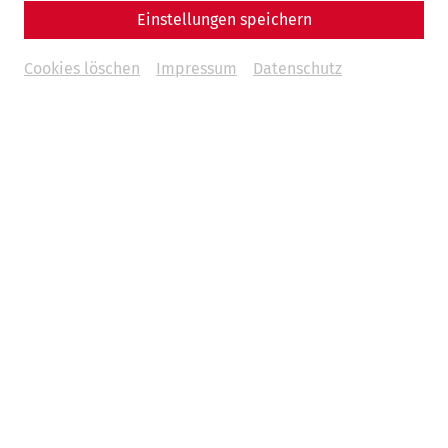
Einstellungen speichern
Cookies löschen
Impressum
Datenschutz
Große Jubiläumsführung
Vor 30 Jahren wurde die Betriebsgesellschaft des
Archäologischen Parks Carnuntum gegründet. 10 Jahre