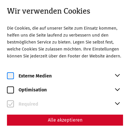
Geöffnet ab 09:00 Uhr
DE
Wir verwenden Cookies
Die Cookies, die auf unserer Seite zum Einsatz kommen,
helfen uns die Seite laufend zu verbessern und den
bestmöglichen Service zu bieten. Legen Sie selbst fest,
welche Cookies Sie zulassen möchten. Ihre Einstellungen
Home
Besuch
Aktivitäten 2026
können Sie jederzeit über den Footer der Website ändern.
Besondere Erlebnisse in
Carnuntum 2026
Externe Medien
Optimisation
Das römische Stadtviertel in Carnuntum ist mit seinen
rekonstruierten Häusern in dieser Form weltweit
einzigartig. Umso mehr sind wir bemüht unseren Gästen
Required
einmalige Erlebnisse zu bieten, die es Ihnen erlauben die
Römerstadt auf eine ganz neue Art kennenzulernen. 2026
Alle akzeptieren
können wir diese ganz besonderen Highlights anbieten: