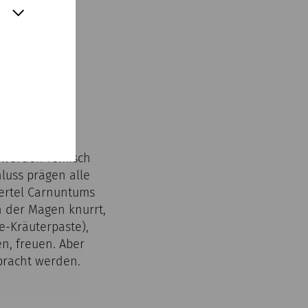
 werden römisch
luss prägen alle
iertel Carnuntums
 der Magen knurrt,
e-Kräuterpaste),
n, freuen. Aber
bracht werden.