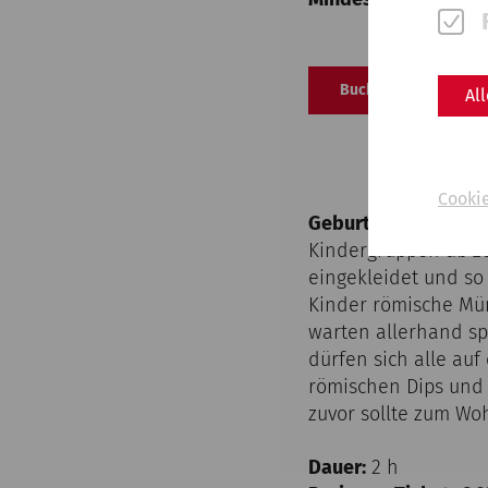
Buchungsformular
Al
Cooki
Geburtstag für Kind
Kindergruppen ab z
eingekleidet und so
Kinder römische Mün
warten allerhand s
dürfen sich alle au
römischen Dips und 
zuvor sollte zum Wo
Dauer:
2 h