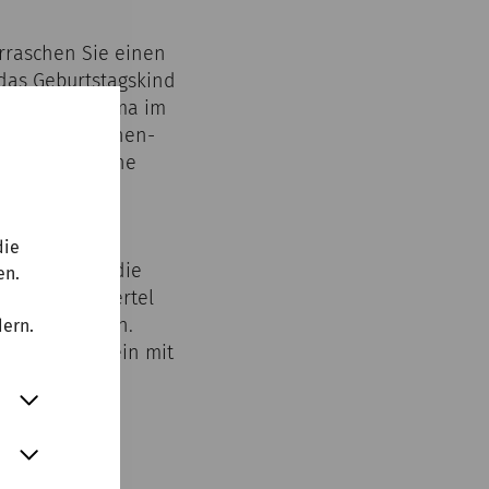
erraschen Sie einen
das Geburtstagskind
och lange Thema im
inen Erwachsenen-
 wir hier gerne
die
ießend prägt die
en.
sche Stadtviertel
 milde stimmen.
dern.
m, ein Würzwein mit