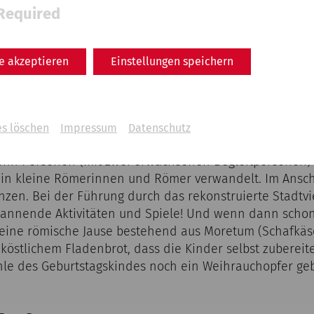
Required
le akzeptieren
Einstellungen speichern
es löschen
Impressum
Datenschutz
er
ehn Personen (mit zwei erwachsenen Begleitpersonen)
 in kleine Römerinnen und Römer verwandelt. Im Ansch
zen. Bei der Führung durch das rekonstruierte Stadtv
pannende Aktivitäten und Spiele! Und wenn dann schon
f eine römische Jause bestehend aus Moretum (Schafkäs
köstlichem Fladenbrot, dass die Kinder selbst zubereite
hle des Geburtstagskindes noch ein Weihrauchopfer ge