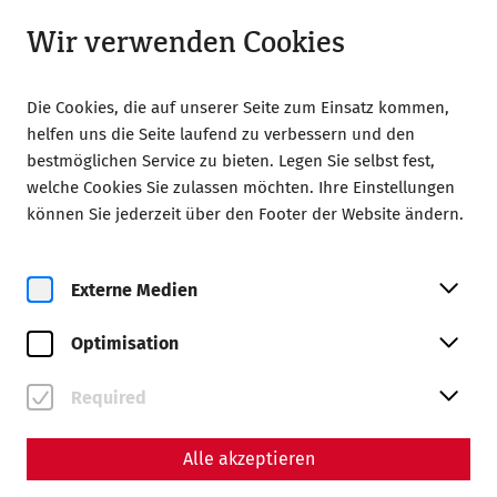
Geöffnet ab 09:00 Uhr
DE
Wir verwenden Cookies
Die Cookies, die auf unserer Seite zum Einsatz kommen,
helfen uns die Seite laufend zu verbessern und den
bestmöglichen Service zu bieten. Legen Sie selbst fest,
welche Cookies Sie zulassen möchten. Ihre Einstellungen
Home
Gesellschaft der Freunde Carnuntums
können Sie jederzeit über den Footer der Website ändern.
Vorträge und Exkursionen
Archiv
GENERALVERSAMMLUNG 2025
Externe Medien
3. Dezember 2025, 18.00 Uhr
GENERALVERSAMMLUNG DER
Optimisation
GESELLSCHAFT DER FREUNDE
Required
CARNUNTUMS 2025
Festsaal der Diplomatischen Akademie
Alle akzeptieren
1040 Wien, Favoritenstraße 15a