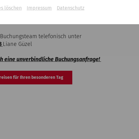
es löschen
Impressum
Datenschutz
Beratung und Betreuung sowie unsere professionelle Abw
mit Ihre Veranstaltung realisiert werden kann und zum v
 Buchungsteam telefonisch unter
78
Liane Güzel
ch eine unverbindliche Buchungsanfrage!
Preisen für Ihren besonderen Tag