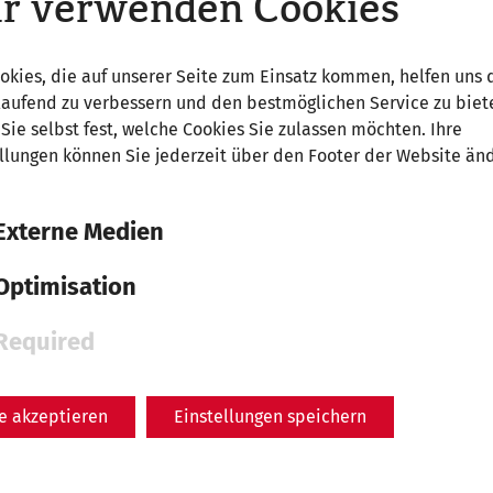
r verwenden Cookies
okies, die auf unserer Seite zum Einsatz kommen, helfen uns 
laufend zu verbessern und den bestmöglichen Service zu biet
Sie selbst fest, welche Cookies Sie zulassen möchten. Ihre
llungen können Sie jederzeit über den Footer der Website än
Externe Medien
uelle Veranstaltung in der Römersta
Optimisation
 Carnuntums bieten den passenden Rahmen für Ihre Fir
Required
e oder ein Jubiläum. Auch zahlreiche Hochzeitspaare ha
den schönsten Tag des Lebens in römischem Ambiente zu
sowie die beiden Amphitheater können exklusiv ange
le akzeptieren
Einstellungen speichern
ische Grundausstattung sowie ausreichend Parkplätze. 
st haben, dass Sie so nicht in unserem Angebot finden, 
der telefonisch zu kontaktieren.