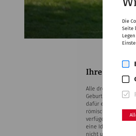
Wi
Die Co
Seite 
Legen 
Einste
Ihre individ
Alle drei Standorte
Geburtstag, Seminar
dafür entschieden, 
römischen Gebäude 
Al
verfügen über techn
eine Idee für ein Fe
nicht uns per Mail o