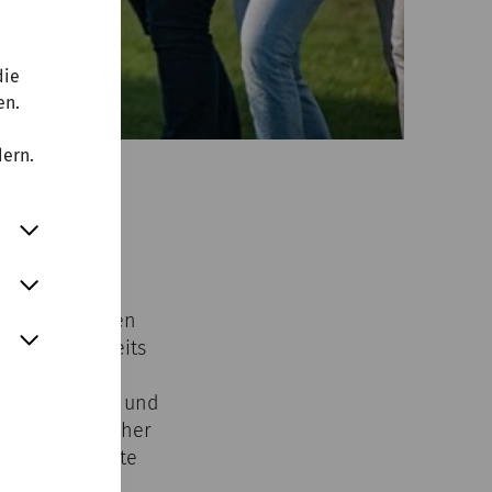
die
en.
dern.
dt
menfeier, Ihren
ben sich bereits
 feiern. Alle
mietet werden und
Sollten Sie daher
zögern Sie bitte