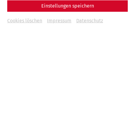
Einstellungen speichern
Cookies löschen
Impressum
Datenschutz
Hauptabwasserkanal des Auxiliarkastells (Foto: T.
Mauerhofer)