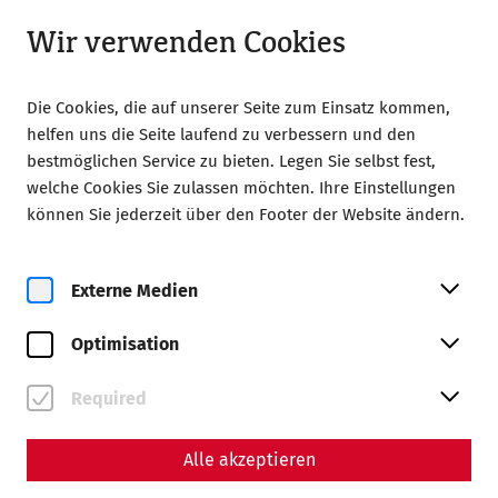
Geöffnet ab 08:00 Uhr
DE
Wir verwenden Cookies
Die Cookies, die auf unserer Seite zum Einsatz kommen,
helfen uns die Seite laufend zu verbessern und den
bestmöglichen Service zu bieten. Legen Sie selbst fest,
welche Cookies Sie zulassen möchten. Ihre Einstellungen
Home
Magazin
können Sie jederzeit über den Footer der Website ändern.
Die Abwasserentsorgung und Kanäle Carnuntums
Wissenschaft
Externe Medien
Die Abwasserentsorgung
Optimisation
und Kanäle Carnuntums
Ein Beitrag von Nisa Iduna Kirchengast -
Required
Redaktion: Daniel Kunc, Thomas Mauerhofer
Alle akzeptieren
Wasserversorgung
Alltag
Infrastruktur