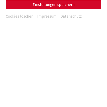
Einstellungen speichern
Cookies löschen
Impressum
Datenschutz
Militärstadt in Carnuntum im dritten Jahrhundert, im
Vordergrund die noch nicht regulierte Donau. (C) 7reasons
Naturkatastrophen begleiten die Menschheit seit jeher,