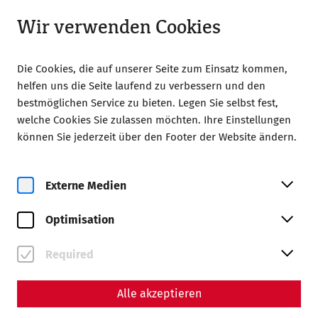
Geöffnet ab 09:00 Uhr
DE
Wir verwenden Cookies
Die Cookies, die auf unserer Seite zum Einsatz kommen,
helfen uns die Seite laufend zu verbessern und den
bestmöglichen Service zu bieten. Legen Sie selbst fest,
welche Cookies Sie zulassen möchten. Ihre Einstellungen
Home
Magazin
können Sie jederzeit über den Footer der Website ändern.
Land unter – Hochwasser im Römischen Reich
Wissenschaft
Externe Medien
Land unter – Hochwasser im
Optimisation
Römischen Reich
Ein Beitrag von Nisa Iduna Kirchengast -
Required
Redaktion: Daniel Kunc, Thomas Mauerhofer
Alle akzeptieren
Infrastruktur
Donau
Umwelt