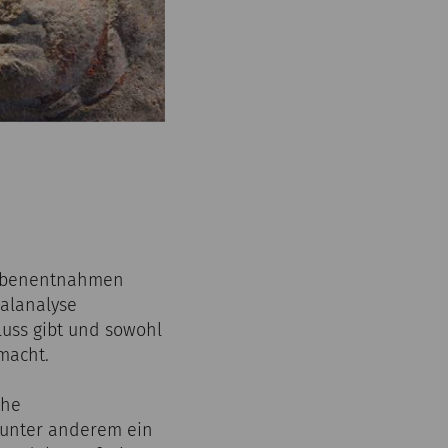
Probenentnahmen
ralanalyse
luss gibt und sowohl
 macht.
che
unter anderem ein