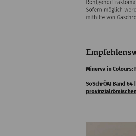
Röntgendiffraktomet
Sofern möglich werd
mithilfe von Gaschr
Empfehlensw
Minerva in Colours:
SoSchrÖAI Band 64 |
provinzialrömischen