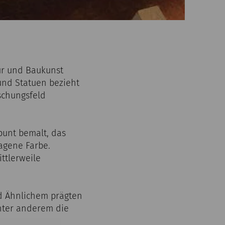
tur und Baukunst
und Statuen bezieht
rschungsfeld
bunt bemalt, das
ragene Farbe.
ittlerweile
nd Ähnlichem prägten
unter anderem die