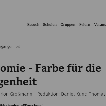
Besuch
Schulen
Gruppen
Feiern
Verans
ergangenheit
omie - Farbe für die
genheit
arion Großmann - Redaktion: Daniel Kunc, Thoma
Archäologie
Forschung