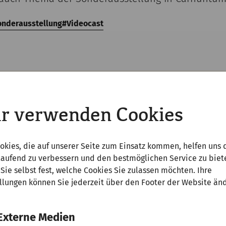
onderausstellung
Videocast
r verwenden Cookies
Youtube
Inhalte zu laden, akzeptieren Sie bitte
Youtube
als ex
okies, die auf unserer Seite zum Einsatz kommen, helfen uns 
Quelle in den
Cookie-Einstellungen
laufend zu verbessern und den bestmöglichen Service zu biet
Sie selbst fest, welche Cookies Sie zulassen möchten. Ihre
Akzeptieren
llungen können Sie jederzeit über den Footer der Website än
Externe Medien