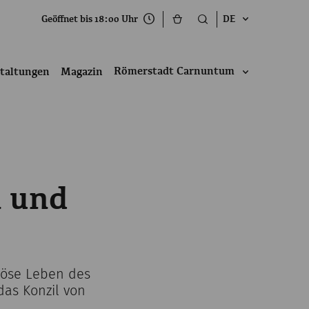
Geöffnet bis 18:00 Uhr
DE
Römerstadt Carnuntum
taltungen
Magazin
n und
giöse Leben des
das Konzil von
.