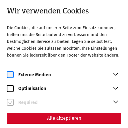
Geöffnet ab 08:00 Uhr
DE
Wir verwenden Cookies
Die Cookies, die auf unserer Seite zum Einsatz kommen,
helfen uns die Seite laufend zu verbessern und den
bestmöglichen Service zu bieten. Legen Sie selbst fest,
welche Cookies Sie zulassen möchten. Ihre Einstellungen
Home
Magazin
können Sie jederzeit über den Footer der Website ändern.
Vom Öden Schloss zum Brückenkopfkastell:
Archäologische Untersuchungen in der Stopfenreuther Au
Externe Medien
Wissenschaft
Vom Öden Schloss zum
Optimisation
Brückenkopfkastell:
Required
Archäologische
Untersuchungen in der
Alle akzeptieren