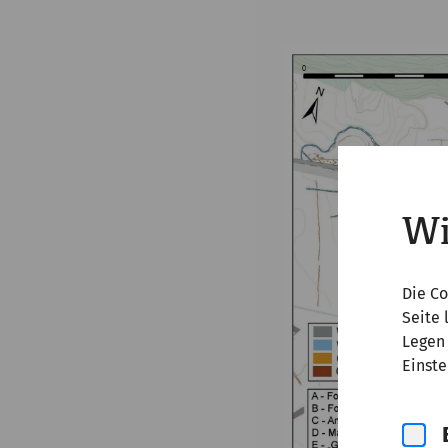
Wi
Die Co
Seite 
Legen 
Einste