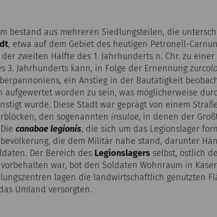
m bestand aus mehreren Siedlungsteilen, die untersc
adt
, etwa auf dem Gebiet des heutigen Petronell-Carnu
t der zweiten Hälfte des 1. Jahrhunderts n. Chr. zu eine
s 3. Jahrhunderts kann, in Folge der Ernennung zur
col
berpannoniens, ein Anstieg in der Bautätigkeit beobac
ch aufgewertet worden zu sein, was möglicherweise durc
ünstigt wurde. Diese Stadt war geprägt von einem Straß
rblöcken, den sogenannten
insulae
, in denen der Groß
 Die
canabae legionis
, die sich um das Legionslager fo
lbevölkerung, die dem Militär nahe stand, darunter Hä
ldaten. Der Bereich des
Legionslagers
selbst, östlich de
 vorbehalten war, bot den Soldaten Wohnraum in Kase
lungszentren lagen die landwirtschaftlich genutzten 
e das Umland versorgten.