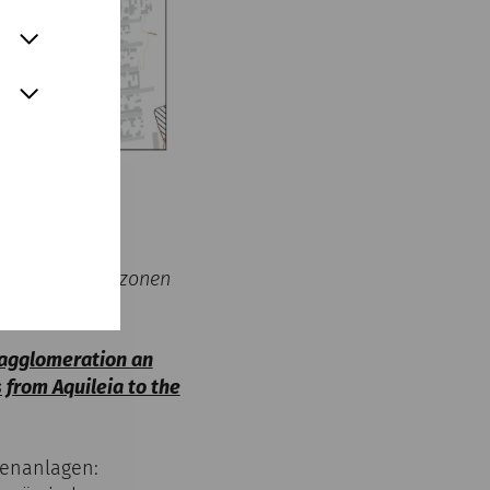
egenen Vorstadtzonen
gsagglomeration an
from Aquileia to the
lenanlagen: