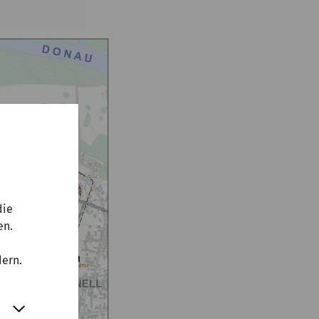
die
en.
dern.