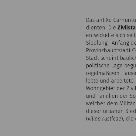
Das antike Carnuntu
dienten. Die
Zivilst
entwickelte sich sei
Siedlung. Anfang de
Provinzhauptstadt O
Stadt scheint bauli
politische Lage beg
regelmäßigen Häuse
lebte und arbeitete.
Wohngebiet der Zivi
und Familien der So
welcher dem Militär
dieser urbanen Sied
(
villae rusticae
), di