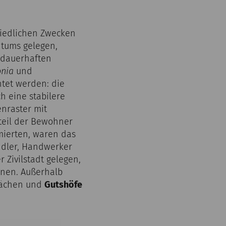
hiedlichen Zwecken
ntums gelegen,
r dauerhaften
onia
und
htet werden: die
h eine stabilere
enraster mit
teil der Bewohner
rmierten, waren das
ndler, Handwerker
r Zivilstadt gelegen,
rnen. Außerhalb
Flächen und
Gutshöfe