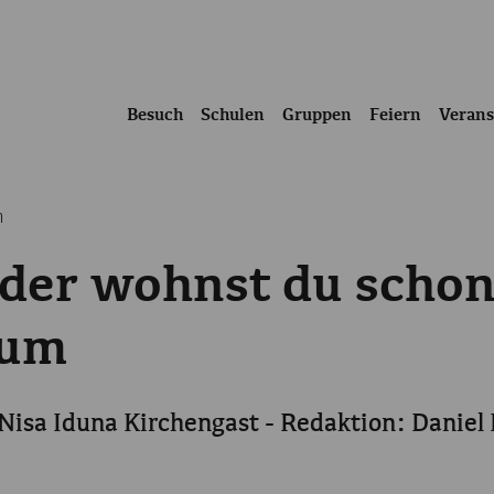
Besuch
Schulen
Gruppen
Feiern
Verans
m
oder wohnst du sch
tum
 Nisa Iduna Kirchengast - Redaktion: Danie