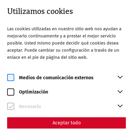
Abierto hasta 18:00
ES
Utilizamos cookies
Las cookies utilizadas en nuestro sitio web nos ayudan a
mejorarlo continuamente y a prestar el mejor servicio
posible. Usted mismo puede decidir qué cookies desea
aceptar. Puede cambiar su configuración a través de un
Home
Magazine
enlace en el pie de página del sitio web.
Animal bones as a key to everyday life
Animal bones as a key to
Medios de comunicación externos
everyday life
Optimización
Necesario
Aceptar todo