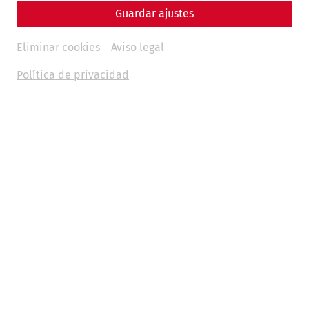
Guardar ajustes
Eliminar cookies
Aviso legal
Política de privacidad
A contribution by Nisa Iduna Kirchengast
Animal bones, along with pottery fragments, are among
the most common finds in archaeological excavations.
They not only play an important role in reconstructing
dietary habits, but also give us an insight into animal
husbandry and breeding as well as into everyday life in
past epochs.
Especially for the Roman period, the often rich
archaeozoological finds allow us to discuss numerous