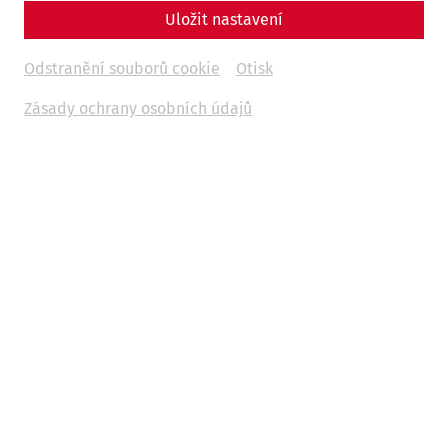
Uložit nastavení
Odstranění souborů cookie
Otisk
Zásady ochrany osobních údajů
A contribution by Nisa Iduna Kirchengast
Animal bones, along with pottery fragments, are among
the most common finds in archaeological excavations.
They not only play an important role in reconstructing
dietary habits, but also give us an insight into animal
husbandry and breeding as well as into everyday life in
past epochs.
Especially for the Roman period, the often rich
archaeozoological finds allow us to discuss numerous