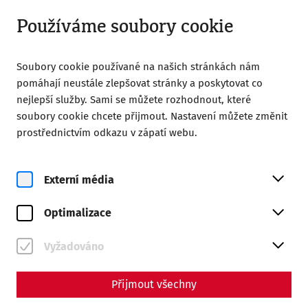
Otevřeno do 18:00
CS
Používáme soubory cookie
Soubory cookie používané na našich stránkách nám
pomáhají neustále zlepšovat stránky a poskytovat co
nejlepší služby. Sami se můžete rozhodnout, které
soubory cookie chcete přijmout. Nastavení můžete změnit
Home
Magazine
prostřednictvím odkazu v zápatí webu.
Animal bones as a key to everyday life
Animal bones as a key to
Externí média
everyday life
Optimalizace
Vyžadováno
Přijmout všechny