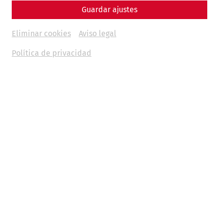
Guardar ajustes
Eliminar cookies
Aviso legal
Política de privacidad
La metrópolis junto al limes del
Danubio - Fantásticos programas para
grupos en Carnuntum
El nuevo programa estándar
"La metrópolis junto al
limes
del Danubio"
permite disfrutar reviviendo la gloria
de la Antigüedad romana. Sumérjase en la nueva
exposición del
Museo Carnuntinum
y conozca el mundo
del Imperio Romano. Además, revivirá esa de manera muy
realista: venga a recorrer en grupo las
edificaciones y
casas de época romana reconstruidas
en primicia