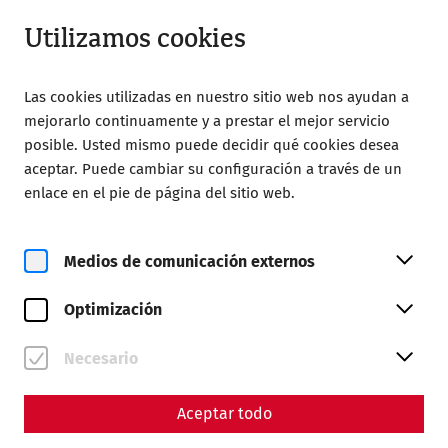
Abierto hasta 18:00
ES
Utilizamos cookies
Las cookies utilizadas en nuestro sitio web nos ayudan a
mejorarlo continuamente y a prestar el mejor servicio
posible. Usted mismo puede decidir qué cookies desea
aceptar. Puede cambiar su configuración a través de un
Home
Grupos
enlace en el pie de página del sitio web.
Medios de comunicación externos
Optimización
Programas para grupos en
Carnuntum
Necesario
Reserve su cita
Aceptar todo
Formulario de reservas