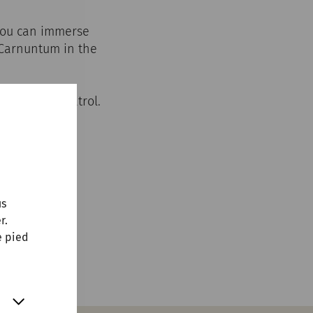
 you can immerse
f Carnuntum in the
encounter a patrol.
 course.
us
r.
e pied