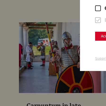
Ac
Suppr