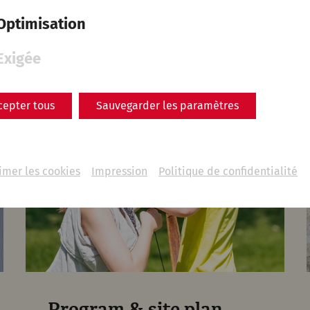
Optimisation
Exigée
cepter tous
Sauvegarder les paramètres
imer les cookies
Impression
Politique de confidentialité