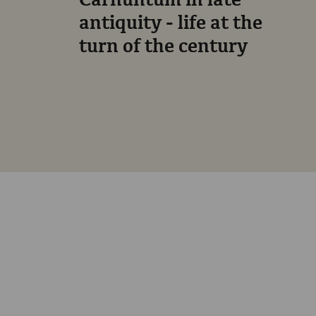
Carnuntum in late
antiquity - life at the
turn of the century