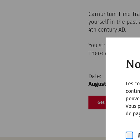
Carnuntum Time Trave
yourself in the past
4th century AD.
You stroll through t
There are no fixed s
No
Date:
August 17 and 18, 20
Les co
contin
pouve
Get Tickets (German
Vous p
de pag