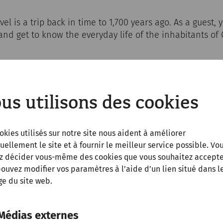
l is a trip back in time to 1,700 years ago. As a guest,
 and get to know the everyday life of the inhabitants o
he streets of Carnuntum, take a look in the kitchens or 
tops, you roam through a lively town where life takes its
us utilisons des cookies
24
okies utilisés sur notre site nous aident à améliorer
uellement le site et à fournir le meilleur service possible. Vo
z décider vous-même des cookies que vous souhaitez accepte
 webshop)
ouvez modifier vos paramètres à l’aide d’un lien situé dans l
e du site web.
Médias externes